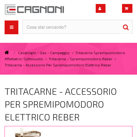
/
Casalinghi - Gas - Campeggio
>
Tritacarne Spremipomodoro
Affettatrici Sottovuoto
>
Tritacarne - Spremipomodoro Reber
>
Tritacarne - Accessorio Per Spremipomodoro Elettrico Reber
TRITACARNE - ACCESSORIO
PER SPREMIPOMODORO
ELETTRICO REBER