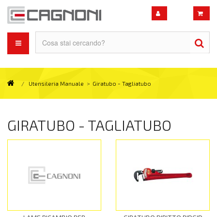
/
Utensileria Manuale
>
Giratubo - Tagliatubo
GIRATUBO - TAGLIATUBO