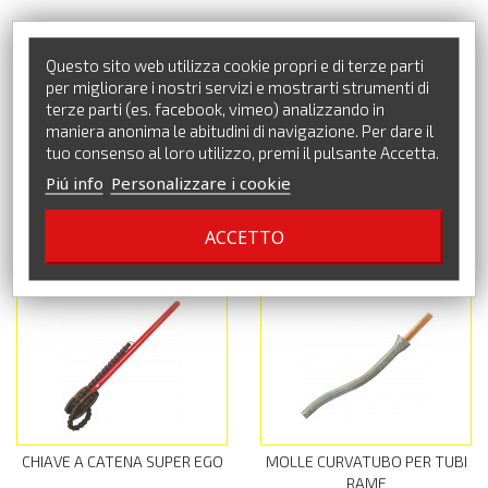
Questo sito web utilizza cookie propri e di terze parti
per migliorare i nostri servizi e mostrarti strumenti di
terze parti (es. facebook, vimeo) analizzando in
maniera anonima le abitudini di navigazione. Per dare il
tuo consenso al loro utilizzo, premi il pulsante Accetta.
Piú info
Personalizzare i cookie
VITE DI CONGIUNZIONE RIDGID
ROTELLA RIDGID
ACCETTO
CHIAVE A CATENA SUPER EGO
MOLLE CURVATUBO PER TUBI
RAME