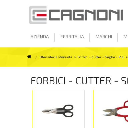
AZIENDA
FERRITALIA
MARCHI
M
/
Utensileria Manuale
>
Forbici - Cutter - Seghe - Pialle
FORBICI - CUTTER - 