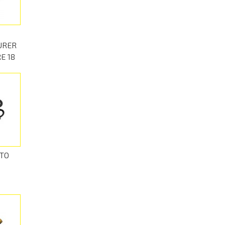
URER
E 18
RTO