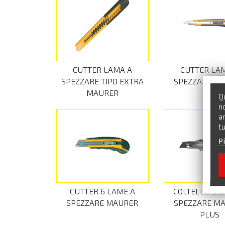
CUTTER LAMA A
CUTTER LA
SPEZZARE TIPO EXTRA
SPEZZARE M
MAURER
Qu
no
an
tu
Pi
CUTTER 6 LAME A
COLTELLO 5 L
SPEZZARE MAURER
SPEZZARE M
PLUS