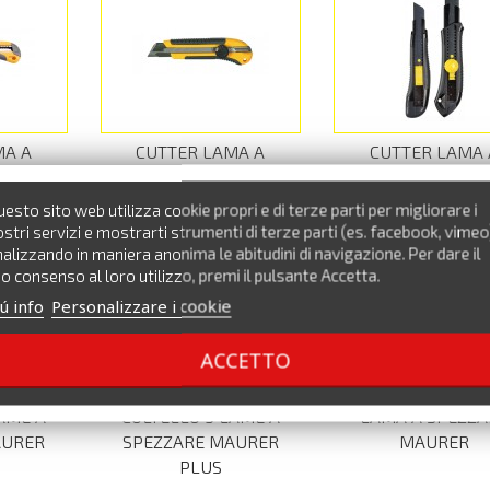
MA A
CUTTER LAMA A
CUTTER LAMA 
AURER
SPEZZARE MAURER
SPEZZARE MAU
esto sito web utilizza cookie propri e di terze parti per migliorare i
stri servizi e mostrarti strumenti di terze parti (es. facebook, vimeo
alizzando in maniera anonima le abitudini di navigazione. Per dare il
o consenso al loro utilizzo, premi il pulsante Accetta.
ú info
Personalizzare i cookie
ACCETTO
AME A
COLTELLO 5 LAME A
LAMA A SPEZZA
AURER
SPEZZARE MAURER
MAURER
PLUS