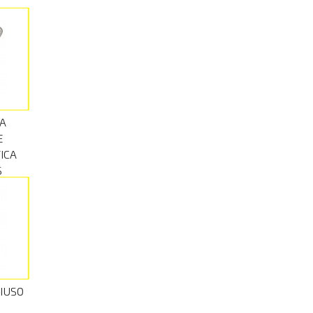
A
E
ICA
S
IUSO