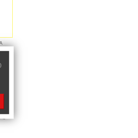
A
RER
)
RE