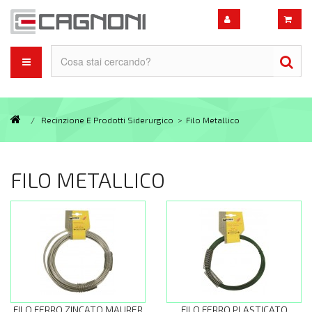
/
Recinzione E Prodotti Siderurgico
>
Filo Metallico
FILO METALLICO
FILO FERRO ZINCATO MAURER
FILO FERRO PLASTICATO