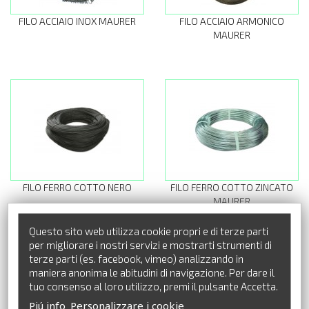
FILO ACCIAIO INOX MAURER
FILO ACCIAIO ARMONICO
MAURER
FILO FERRO COTTO NERO
FILO FERRO COTTO ZINCATO
MAURER
Questo sito web utilizza cookie propri e di terze parti
per migliorare i nostri servizi e mostrarti strumenti di
CATALOGO PRODOTTI
terze parti (es. facebook, vimeo) analizzando in
maniera anonima le abitudini di navigazione. Per dare il
tuo consenso al loro utilizzo, premi il pulsante Accetta.
Piú info
Personalizzare i cookie