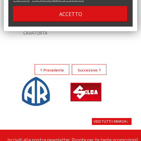
ACCETTO
PANNELLO ELETTROSALDATO
ZINCATO PER MASSETTO
CAVATORTA
Precedente
Successivo
VEDI TUTTI I MARCHI
Iscriviti alla nostra newsletter. Pronte per te tante promozioni!