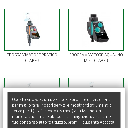
PROGRAMMATORE PRATICO
PROGRAMMATORE AQUAUNO
CLABER
MIST CLABER
Questo sito web utilizza cookie propri e di terze parti
per migliorare i nostri servizi e mostrarti strumenti di
terze parti (es. facebook, vimeo) analizzando in
maniera anonima le abitudini di navigazione. Per dare il
tuo consenso al loro utilizzo, premi il pulsante Accetta.
PROGRAMMATORE LOGICA
PROGRAMMATORE VIDEO 2