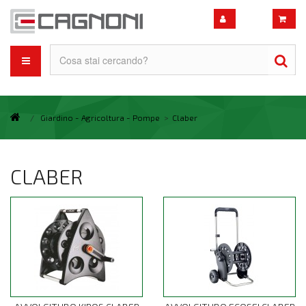
/
Giardino - Agricoltura - Pompe
>
Claber
CLABER