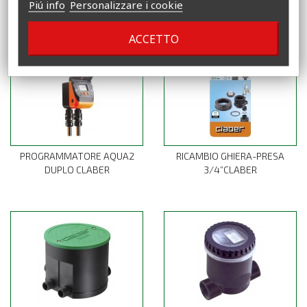
Piú info
Personalizzare i cookie
CLABER
CLABER
ACCETTO
PROGRAMMATORE AQUA2
RICAMBIO GHIERA-PRESA
DUPLO CLABER
3/4”CLABER