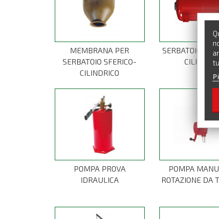
Qu
no
MEMBRANA PER
SERBATOIO ME
an
SERBATOIO SFERICO-
CILINDRI
tu
CILINDRICO
Pi
POMPA PROVA
POMPA MANU
IDRAULICA
ROTAZIONE DA 