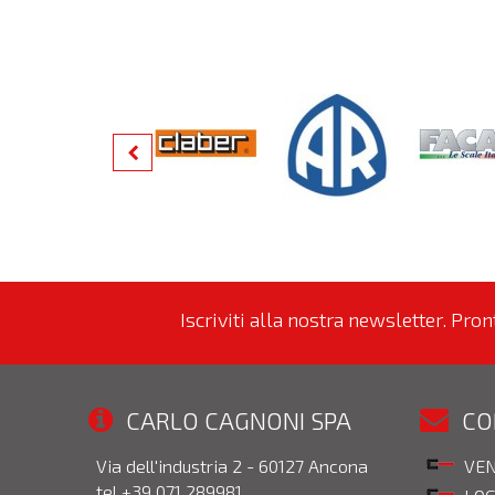
Iscriviti alla nostra newsletter. Pro
CARLO CAGNONI SPA
CO
Via dell'industria 2 - 60127 Ancona
VEN
tel +39 071 289981