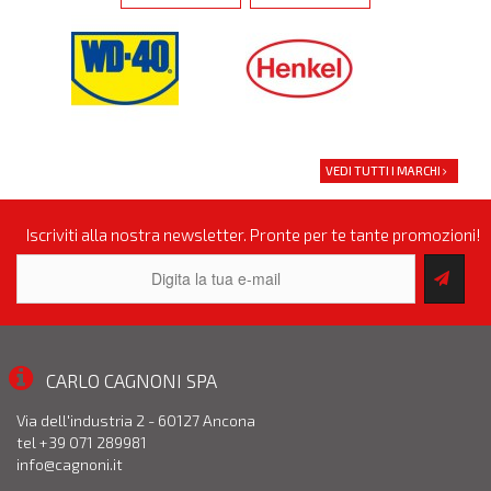
VEDI TUTTI I MARCHI
Iscriviti alla nostra newsletter. Pronte per te tante promozioni!
CARLO CAGNONI SPA
Via dell'industria 2 - 60127 Ancona
tel +39 071 289981
info@cagnoni.it