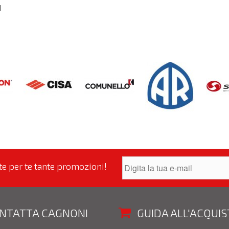
I
nte per te tante promozioni!
NTATTA CAGNONI
GUIDA ALL'ACQUI