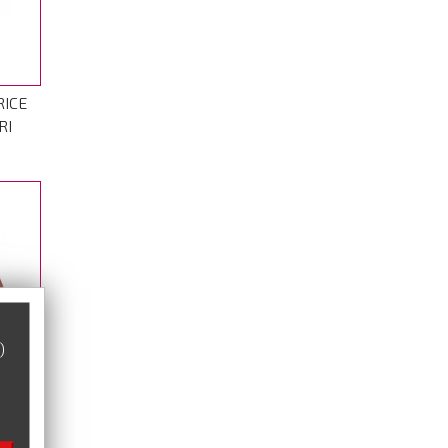
RICE
RI
TICA
)
S