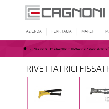
AZIENDA
FERRITALIA
MARCHI
M
/
Fissaggio - Imballaggio
>
Rivettatrici Fissatrici Aggraff
RIVETTATRICI FISSAT