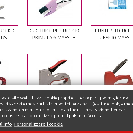
UFFICIO
CUCITRICE PER UFFICIO
PUNTI PER CUCIT
LUS
PRIMULA 6 MAESTRI
UFFICIO MAEST
esto sito web utilizza cookie propri e di terze parti per migliorare i
MAURER
FISSATRICE METALLO
FISSATRICE PLAS
stri servizi e mostrarti strumenti di terze parti (es. facebook, vimeo
MAURER PLUS
MAURER PLU
alizzando in maniera anonima le abitudini di navigazione. Per dare il
o consenso al loro utilizzo, premi il pulsante Accetta.
ú info
Personalizzare i cookie