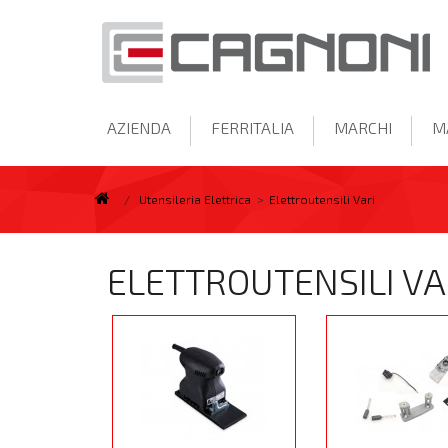
AZIENDA
FERRITALIA
MARCHI
M
/
Utensileria Elettrica
>
Elettroutensili Vari
ELETTROUTENSILI VA