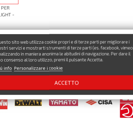
 PER
IGHT -
I
esto sito web utilizza cookie propri e di terze parti per migliorare i
stri servizi e mostrarti strumenti di terze parti (es. facebook, vimeo
alizzando in maniera anonima le abitudini di navigazione. Per dare il
o consenso al loro utilizzo, premi il pulsante Accetta.
ú info
Personalizzare i cookie
ACCETTO