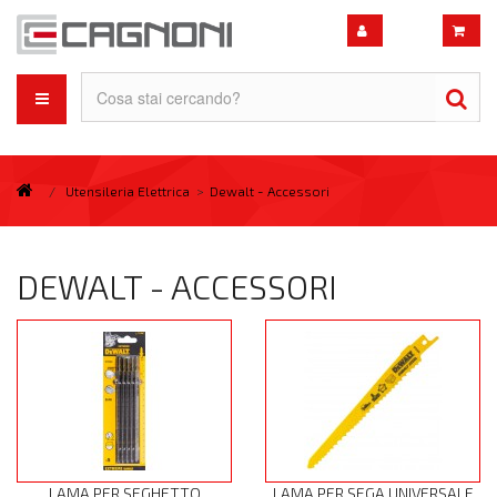
/
Utensileria Elettrica
>
Dewalt - Accessori
DEWALT - ACCESSORI
LAMA PER SEGHETTO
LAMA PER SEGA UNIVERSALE