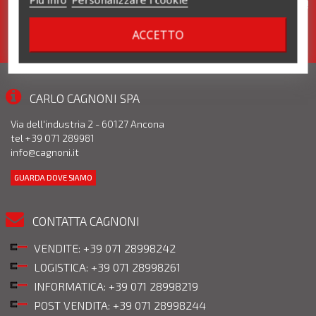
Iscriviti alla nostra newsletter. Pronte per te tante promozioni!
ACCETTO
CARLO CAGNONI SPA
Via dell'industria 2 - 60127 Ancona
tel +39 071 289981
info@cagnoni.it
GUARDA DOVE SIAMO
CONTATTA CAGNONI
VENDITE: +39 071 28998242
LOGISTICA: +39 071 28998261
INFORMATICA: +39 071 28998219
POST VENDITA: +39 071 28998244