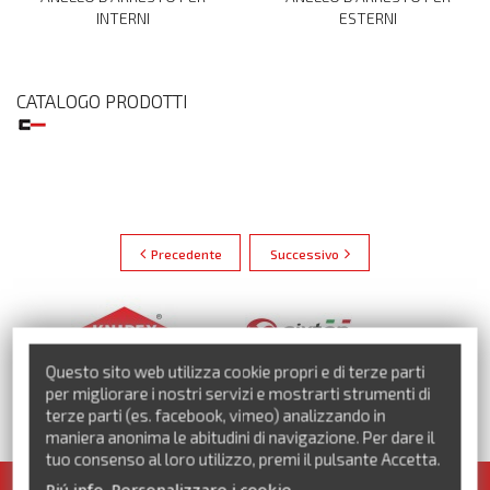
INTERNI
ESTERNI
CATALOGO PRODOTTI
Precedente
Successivo
Questo sito web utilizza cookie propri e di terze parti
per migliorare i nostri servizi e mostrarti strumenti di
terze parti (es. facebook, vimeo) analizzando in
VEDI TUTTI I MARCHI
maniera anonima le abitudini di navigazione. Per dare il
tuo consenso al loro utilizzo, premi il pulsante Accetta.
Piú info
Personalizzare i cookie