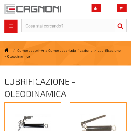
/
Compressori-Aria Compressa-Lubrificazione
>
Lubrificazione
- Oleodinamica
LUBRIFICAZIONE -
OLEODINAMICA