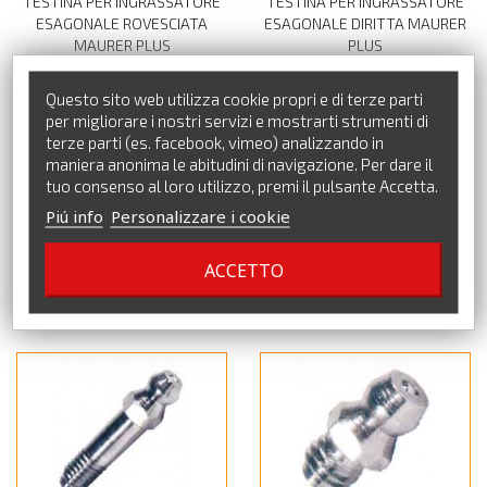
TESTINA PER INGRASSATORE
TESTINA PER INGRASSATORE
ESAGONALE ROVESCIATA
ESAGONALE DIRITTA MAURER
MAURER PLUS
PLUS
Questo sito web utilizza cookie propri e di terze parti
per migliorare i nostri servizi e mostrarti strumenti di
terze parti (es. facebook, vimeo) analizzando in
maniera anonima le abitudini di navigazione. Per dare il
tuo consenso al loro utilizzo, premi il pulsante Accetta.
Piú info
Personalizzare i cookie
TESTINA PER INGRASSATORE
INGRASSATORE IN OTTONE
ACCETTO
ESAGONALE TECALAMIT TIPO
STAUFFER
FIAT