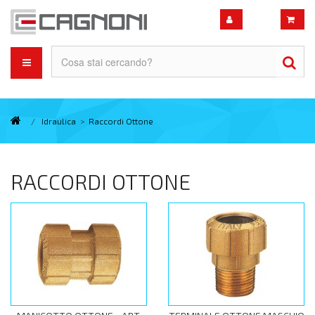
/
Idraulica
>
Raccordi Ottone
RACCORDI OTTONE