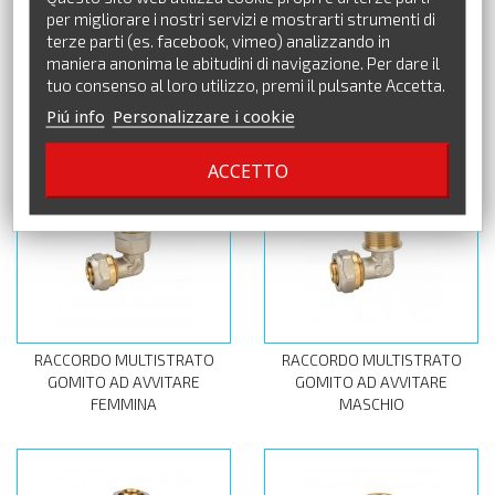
per migliorare i nostri servizi e mostrarti strumenti di
terze parti (es. facebook, vimeo) analizzando in
maniera anonima le abitudini di navigazione. Per dare il
tuo consenso al loro utilizzo, premi il pulsante Accetta.
RIDUZIONE OTTONE
RACCORDO MULTISTRATO
Piú info
Personalizzare i cookie
DIRITTO AD AVVITARE
MASCHIO
ACCETTO
RACCORDO MULTISTRATO
RACCORDO MULTISTRATO
GOMITO AD AVVITARE
GOMITO AD AVVITARE
FEMMINA
MASCHIO