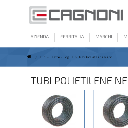
AZIENDA
FERRITALIA
MARCHI
M
/
Tubi - Lastre - Foglia
>
Tubi Polietilene Nero
TUBI POLIETILENE N