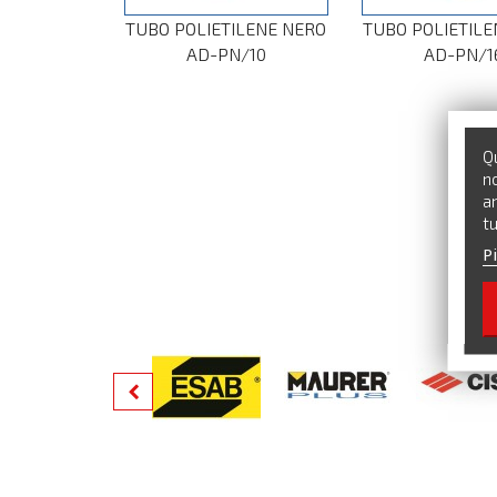
TUBO POLIETILENE NERO
TUBO POLIETILE
AD-PN/10
AD-PN/1
Qu
no
an
tu
Pi