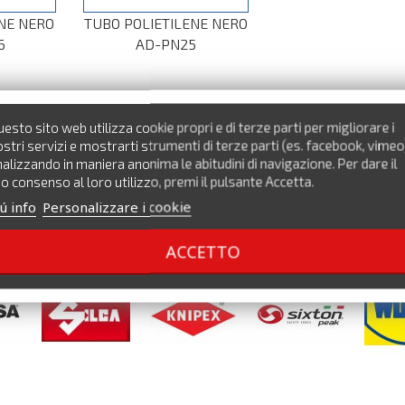
NE NERO
TUBO POLIETILENE NERO
6
AD-PN25
esto sito web utilizza cookie propri e di terze parti per migliorare i
stri servizi e mostrarti strumenti di terze parti (es. facebook, vimeo
alizzando in maniera anonima le abitudini di navigazione. Per dare il
o consenso al loro utilizzo, premi il pulsante Accetta.
ú info
Personalizzare i cookie
ACCETTO