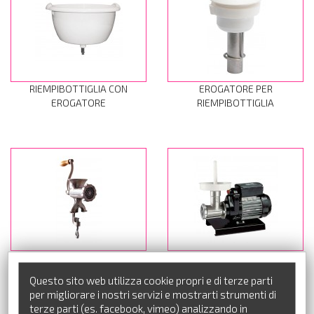
RIEMPIBOTTIGLIA CON
EROGATORE PER
EROGATORE
RIEMPIBOTTIGLIA
TRITACARNE MANUALE CE
TRITACARNE ELETTRICO CE
REBER
REBER
Questo sito web utilizza cookie propri e di terze parti
per migliorare i nostri servizi e mostrarti strumenti di
terze parti (es. facebook, vimeo) analizzando in