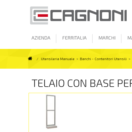
AZIENDA
FERRITALIA
MARCHI
M
/
Utensileria Manuale
>
Banchi - Contenitori Utensili
>
TELAIO CON BASE PE