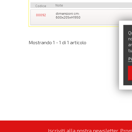
Note
Codice
dimensioni cm:
00092
600x205xH1950
Qu
no
Mostrando 1 - 1 di 1 articolo
an
tu
Pi
Iscriviti alla nostra newsletter. Pro