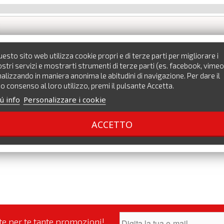
esto sito web utilizza cookie propri e di terze parti per migliorare i
stri servizi e mostrarti strumenti di terze parti (es. facebook, vimeo
alizzando in maniera anonima le abitudini di navigazione. Per dare il
o consenso al loro utilizzo, premi il pulsante Accetta.
ú info
Personalizzare i cookie
ACCETTO
nte per te tante promozioni!