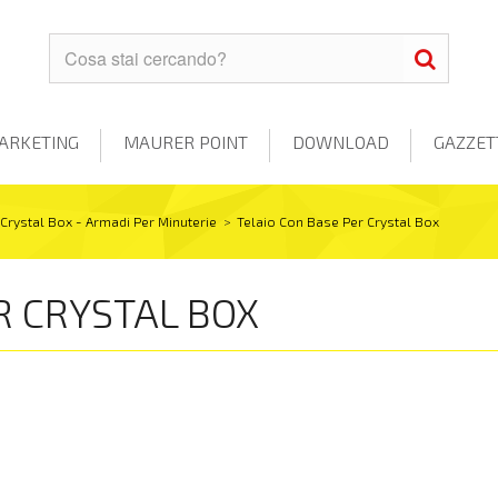
ARKETING
MAURER POINT
DOWNLOAD
GAZZET
Crystal Box - Armadi Per Minuterie
>
Telaio Con Base Per Crystal Box
R CRYSTAL BOX