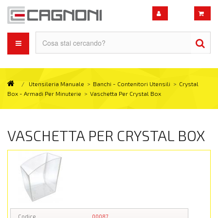
/
Utensileria Manuale
>
Banchi - Contenitori Utensili
>
Crystal
Box - Armadi Per Minuterie
>
Vaschetta Per Crystal Box
VASCHETTA PER CRYSTAL BOX
Codice
00087