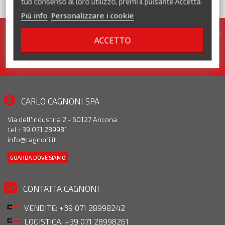
tuo consenso al loro utilizzo, premi il pulsante Accetta.
VEDI TUTTI I MARCHI
Piú info
Personalizzare i cookie
Iscriviti alla nostra newsletter. Pronte per te tante promozioni!
ACCETTO
CARLO CAGNONI SPA
Via dell'industria 2 - 60127 Ancona
tel +39 071 289981
info@cagnoni.it
GUARDA DOVE SIAMO
CONTATTA CAGNONI
VENDITE: +39 071 28998242
LOGISTICA: +39 071 28998261