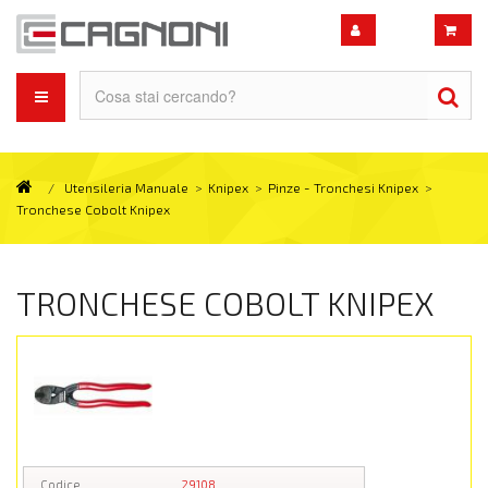
/
Utensileria Manuale
>
Knipex
>
Pinze - Tronchesi Knipex
>
Tronchese Cobolt Knipex
TRONCHESE COBOLT KNIPEX
Codice
29108