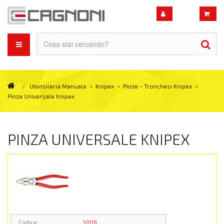
/
Utensileria Manuale
>
Knipex
>
Pinze - Tronchesi Knipex
>
Pinza Universale Knipex
PINZA UNIVERSALE KNIPEX
Codice
50119