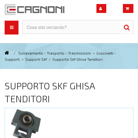
/
Sollevamento - Trasporto - Trasmissioni
>
Cuscinetti -
Supporti
>
Supporti Skf
>
Supporto Skf Ghisa Tenditori
SUPPORTO SKF GHISA
TENDITORI