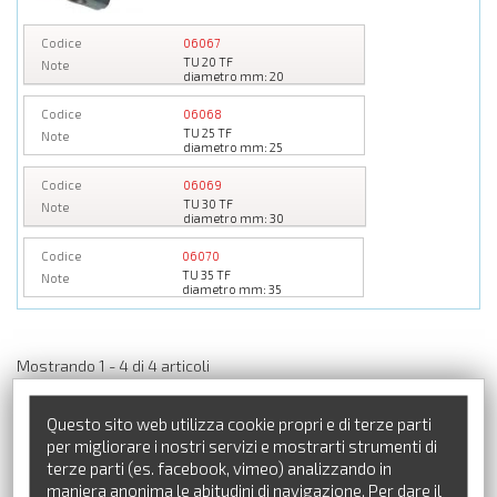
Codice
06067
TU 20 TF
Note
diametro mm: 20
Codice
06068
TU 25 TF
Note
diametro mm: 25
Codice
06069
TU 30 TF
Note
diametro mm: 30
Codice
06070
TU 35 TF
Note
diametro mm: 35
Mostrando 1 - 4 di 4 articoli
Questo sito web utilizza cookie propri e di terze parti
CATALOGO PRODOTTI
per migliorare i nostri servizi e mostrarti strumenti di
terze parti (es. facebook, vimeo) analizzando in
maniera anonima le abitudini di navigazione. Per dare il