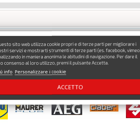
esto sito web utilizza cookie propri e di terze parti per migliorare i
stri servizi e mostrarti strumenti di terze parti (es. facebook, vimeo
alizzando in maniera anonima le abitudini di navigazione. Per dare il
o consenso al loro utilizzo, premi il pulsante Accetta.
ú info
Personalizzare i cookie
ACCETTO