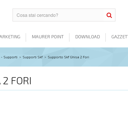
ARKETING
MAURER POINT
DOWNLOAD
GAZZET
 - Supporti
>
Supporti Skf
>
Supporto Skf Ghisa 2 Fori
 2 FORI