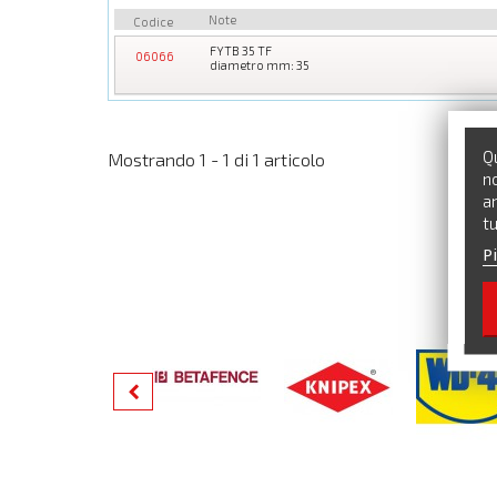
Note
Codice
FYTB 35 TF
06066
diametro mm: 35
Qu
Mostrando 1 - 1 di 1 articolo
no
an
tu
Pi