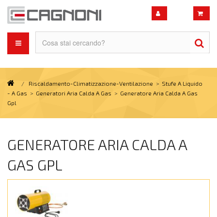
/
Riscaldamento-Climatizzazione-Ventilazione
>
Stufe A Liquido
- A Gas
>
Generatori Aria Calda A Gas
>
Generatore Aria Calda A Gas
Gpl
GENERATORE ARIA CALDA A
GAS GPL