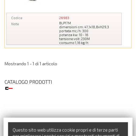
Codice
26983
BLP17M
Note
dimensioni cm: 47,1x18,8xH29,3
portata mc/h: 300
potenza kw: 10 - 16
tensione volt: 230M
consumo 1,16 kg/h
Mostrando 1 - 1 di 1 articolo
CATALOGO PRODOTTI
Precedente
Successivo
Questo sito web utilizza cookie propri e di terze parti
per migliorare i nostri servizi e mostrarti strumenti di