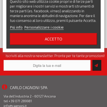
Questo sito web utilizza cookie propri e di terze parti
Precedente
Successivo
per migliorare i nostri servizi e mostrarti strumenti di
terze parti (es. facebook, vimeo) analizzando in
maniera anonima le abitudini di navigazione. Per dare il
tuo consenso al loro utilizzo, premi il pulsante Accetta.
Piú info
Personalizzare i cookie
ACCETTO
VEDI TUTTI I MARCHI
Iscriviti alla nostra newsletter. Pronte per te tante promozioni!
CARLO CAGNONI SPA
Via dell'industria 2 - 60127 Ancona
tel +39 071 289981
info@cagnoni.it