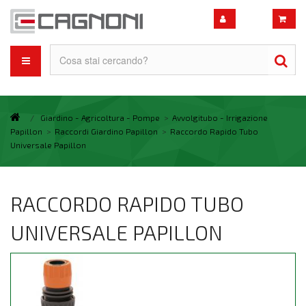
/
Giardino - Agricoltura - Pompe
>
Avvolgitubo - Irrigazione
Papillon
>
Raccordi Giardino Papillon
>
Raccordo Rapido Tubo
Universale Papillon
RACCORDO RAPIDO TUBO
UNIVERSALE PAPILLON