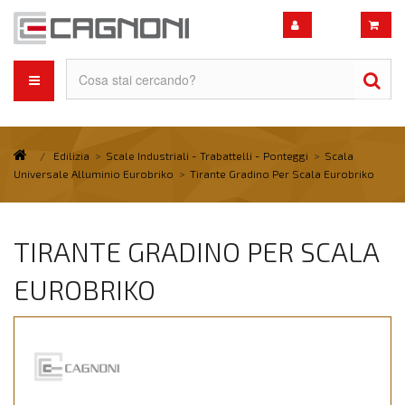
/
Edilizia
>
Scale Industriali - Trabattelli - Ponteggi
>
Scala
Universale Alluminio Eurobriko
>
Tirante Gradino Per Scala Eurobriko
TIRANTE GRADINO PER SCALA
EUROBRIKO