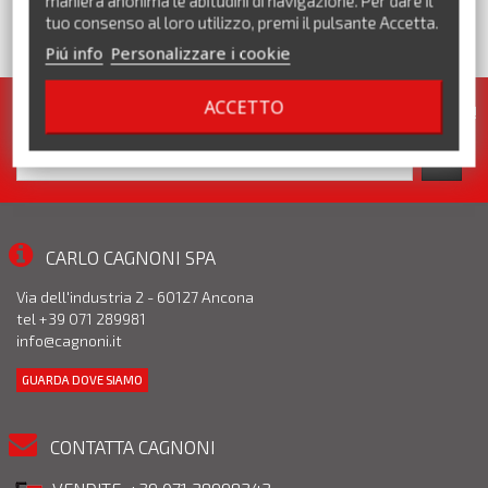
maniera anonima le abitudini di navigazione. Per dare il
tuo consenso al loro utilizzo, premi il pulsante Accetta.
Piú info
Personalizzare i cookie
VEDI TUTTI I MARCHI
ACCETTO
Iscriviti alla nostra newsletter. Pronte per te tante promozioni!
CARLO CAGNONI SPA
Via dell'industria 2 - 60127 Ancona
tel +39 071 289981
info@cagnoni.it
GUARDA DOVE SIAMO
CONTATTA CAGNONI