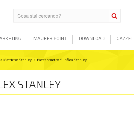
ARKETING
MAURER POINT
DOWNLOAD
GAZZET
le Metriche Stanley
>
Flessometro Sunflex Stanley
LEX STANLEY