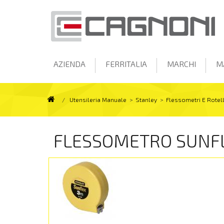
AZIENDA
FERRITALIA
MARCHI
M
/
Utensileria Manuale
>
Stanley
>
Flessometri E Rotel
FLESSOMETRO SUNF