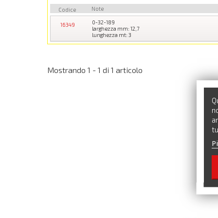
Note
Codice
0-32-189
16349
larghezza mm: 12,7
lunghezza mt: 3
Mostrando 1 - 1 di 1 articolo
Qu
no
an
tu
Pi