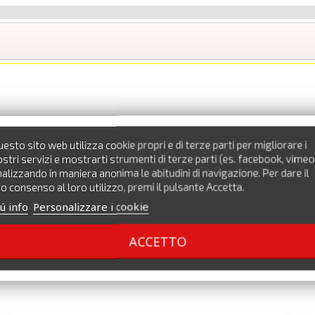
esto sito web utilizza cookie propri e di terze parti per migliorare i
stri servizi e mostrarti strumenti di terze parti (es. facebook, vimeo
alizzando in maniera anonima le abitudini di navigazione. Per dare il
o consenso al loro utilizzo, premi il pulsante Accetta.
ú info
Personalizzare i cookie
ACCETTO