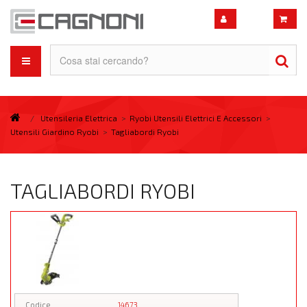
/
Utensileria Elettrica
>
Ryobi Utensili Elettrici E Accessori
>
Utensili Giardino Ryobi
>
Tagliabordi Ryobi
TAGLIABORDI RYOBI
Codice
14673