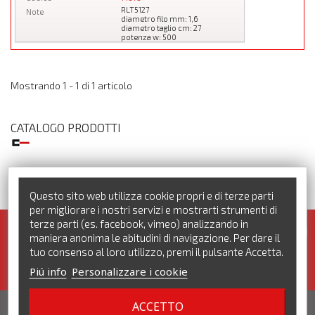
RLT5127
Note
diametro filo mm: 1,6
diametro taglio cm: 27
potenza w: 500
Mostrando 1 - 1 di 1 articolo
CATALOGO PRODOTTI
Questo sito web utilizza cookie propri e di terze parti
per migliorare i nostri servizi e mostrarti strumenti di
terze parti (es. facebook, vimeo) analizzando in
Iscriviti alla nostra newsletter. Pronte per te tante promozioni!
maniera anonima le abitudini di navigazione. Per dare il
tuo consenso al loro utilizzo, premi il pulsante Accetta.
Piú info
Personalizzare i cookie
ACCETTO