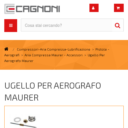
/
Compressori-Aria Compressa-Lubrificazione
>
Pistole -
Aerografi
>
Aria Compressa Maurer - Accessori
>
Ugello Per
Aerografo Maurer
UGELLO PER AEROGRAFO
MAURER