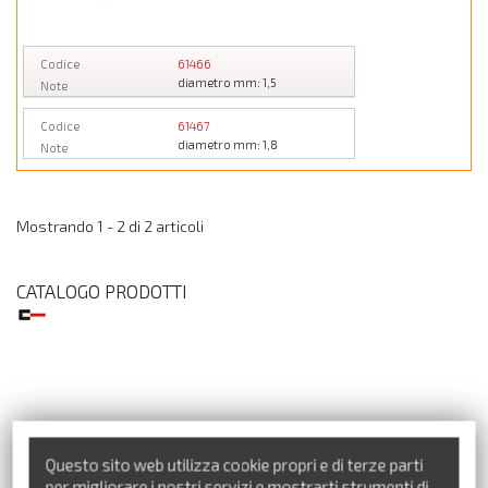
Codice
61466
diametro mm: 1,5
Note
Codice
61467
diametro mm: 1,8
Note
Mostrando 1 - 2 di 2 articoli
CATALOGO PRODOTTI
Precedente
Successivo
Questo sito web utilizza cookie propri e di terze parti
per migliorare i nostri servizi e mostrarti strumenti di