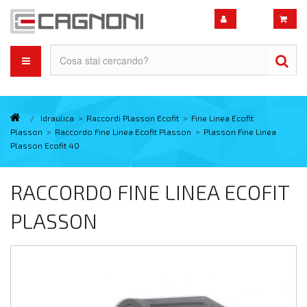
/
Idraulica
>
Raccordi Plasson Ecofit
>
Fine Linea Ecofit
Plasson
>
Raccordo Fine Linea Ecofit Plasson
>
Plasson Fine Linea
Plasson Ecofit 40
RACCORDO FINE LINEA ECOFIT
PLASSON