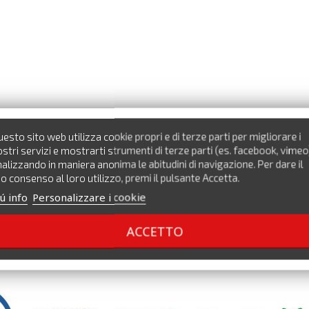
esto sito web utilizza cookie propri e di terze parti per migliorare i
stri servizi e mostrarti strumenti di terze parti (es. facebook, vimeo
alizzando in maniera anonima le abitudini di navigazione. Per dare il
o consenso al loro utilizzo, premi il pulsante Accetta.
ú info
Personalizzare i cookie
ACCETTO