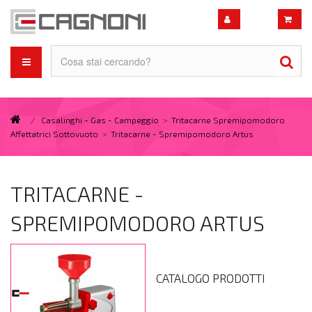
/
Casalinghi - Gas - Campeggio
>
Tritacarne Spremipomodoro
Affettatrici Sottovuoto
>
Tritacarne - Spremipomodoro Artus
TRITACARNE -
SPREMIPOMODORO ARTUS
CATALOGO PRODOTTI