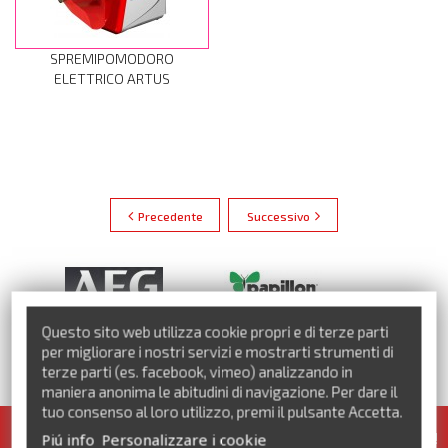
SPREMIPOMODORO
ELETTRICO ARTUS
Precedente
Successivo
Questo sito web utilizza cookie propri e di terze parti
per migliorare i nostri servizi e mostrarti strumenti di
terze parti (es. facebook, vimeo) analizzando in
VEDI TUTTI I MARCHI
maniera anonima le abitudini di navigazione. Per dare il
tuo consenso al loro utilizzo, premi il pulsante Accetta.
Iscriviti alla nostra newsletter. Pronte per te tante promozioni!
Piú info
Personalizzare i cookie