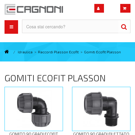
/
Idraulica
>
Raccordi Plasson Ecofit
>
Gomiti Ecofit Plasson
GOMITI ECOFIT PLASSON
GOMITO 90 GRADI ECOFIT
GOMITO 90 GRADI FILETTATO