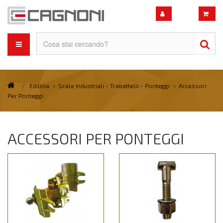
/
Edilizia
>
Scale Industriali - Trabattelli - Ponteggi
>
Accessori
Per Ponteggi
ACCESSORI PER PONTEGGI