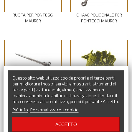
RUOTA PER PONTEGGI
CHIAVE POLIGONALE PER
MAURER
PONTEGGI MAURER
Questo sito web utilizza cookie propri e di terze parti
per migliorare i nostri servizi e mostrarti strumenti di
CHIAVE A CRICCHETTO PER
GIUNTO ORTOGONALE
terze parti (es. facebook, vimeo) analizzando in
PONTEGGI
ORIENTABILE PER TUBO
maniera anonima le abitudini di navigazione. Per dare il
PONTEGGI
tuo consenso al loro utilizzo, premi il pulsante Accetta.
Piú info
Personalizzare i cookie
CATALOGO PRODOTTI
ACCETTO