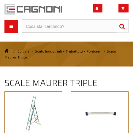
/
Edilizia
>
Scale Industriali - Trabattelli - Ponteggi
>
Scale
Maurer Triple
SCALE MAURER TRIPLE