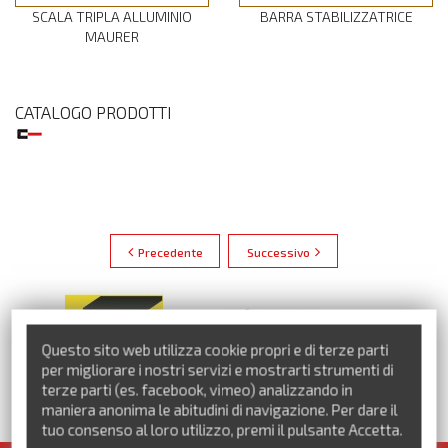
SCALA TRIPLA ALLUMINIO
BARRA STABILIZZATRICE
MAURER
CATALOGO PRODOTTI
Precedente
Successivo
Questo sito web utilizza cookie propri e di terze parti
per migliorare i nostri servizi e mostrarti strumenti di
terze parti (es. facebook, vimeo) analizzando in
maniera anonima le abitudini di navigazione. Per dare il
VEDI TUTTI I MARCHI
tuo consenso al loro utilizzo, premi il pulsante Accetta.